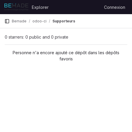
Skip to content
Explorer
Connexion
GitLab
e
Bemade
odoo-ci
Supporteurs
0 starrers: 0 public and 0 private
Personne n'a encore ajouté ce dépôt dans les dépôts
favoris