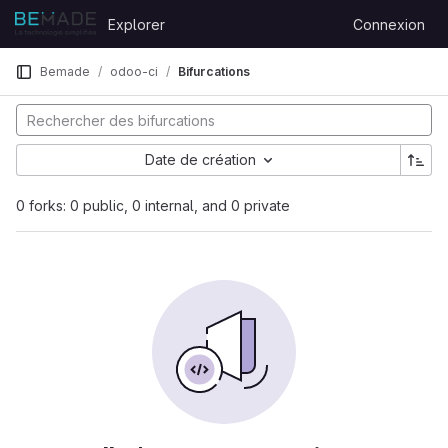
Skip to content
Explorer
Connexion
GitLab
e
Bemade
odoo-ci
Bifurcations
Date de création
0 forks: 0 public, 0 internal, and 0 private