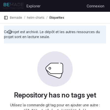
Skip to content
Explorer
Connexion
GitLab
e
Bemade
helm-charts
Étiquettes
Ce projet est archivé. Le dépôt et les autres ressources du
projet sont en lecture seule.
Repository has no tags yet
Utilisez la commande git tag pour en ajouter une autre :