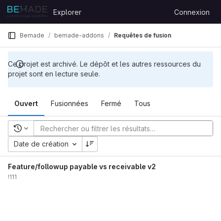
Skip to content
Explorer
Connexion
GitLab
e
Bemade
bemade-addons
Requêtes de fusion
Ce projet est archivé. Le dépôt et les autres ressources du
projet sont en lecture seule.
Ouvert
Fusionnées
Fermé
Tous
Recherches récentes
Date de création
Feature/followup payable vs receivable v2
!111